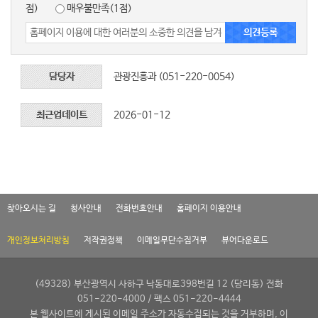
점)
매우불만족(1점)
담당자
관광진흥과 (051-220-0054)
최근업데이트
2026-01-12
찾아오시는 길
청사안내
전화번호안내
홈페이지 이용안내
개인정보처리방침
저작권정책
이메일무단수집거부
뷰어다운로드
(49328) 부산광역시 사하구 낙동대로398번길 12 (당리동) 전화
051-220-4000 / 팩스 051-220-4444
본 웹사이트에 게시된 이메일 주소가 자동수집되는 것을 거부하며, 이