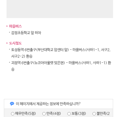
마을버스
감정초등학교 앞 하차
도시철도
토성동역 6번출구(부산대학교 암센터 앞) - 마을버스(사하1-1, 서구2,
서구2-2) 환승
괴정역 6번출구(뉴코아아울렛 맞은편) - 마을버스(사하1, 사하1-1) 환
승
이 페이지에서 제공하는 정보에 만족하십니까?
매우만족(5점)
만족(4점)
보통(3점)
불만족(2