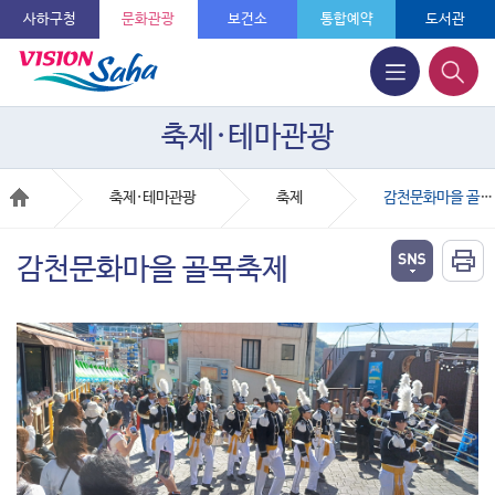
사하구청
문화관광
보건소
통합예약
도서관
축제·테마관광
축제·테마관광
축제
감천문화마을 골목축제
감천문화마을 골목축제