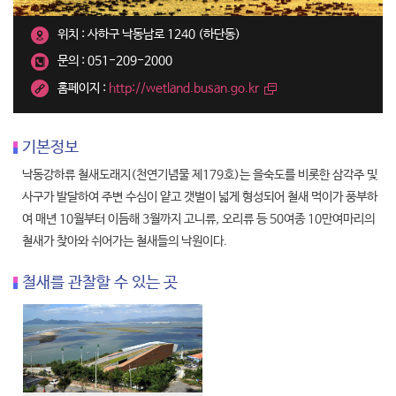
위치 : 사하구 낙동남로 1240 (하단동)
문의 : 051-209-2000
홈페이지 :
http://wetland.busan.go.kr
기본정보
낙동강하류 철새도래지(천연기념물 제179호)는 을숙도를 비롯한 삼각주 및
사구가 발달하여 주변 수심이 얕고 갯벌이 넓게 형성되어 철새 먹이가 풍부하
여 매년 10월부터 이듬해 3월까지 고니류, 오리류 등 50여종 10만여마리의
철새가 찾아와 쉬어가는 철새들의 낙원이다.
철새를 관찰할 수 있는 곳