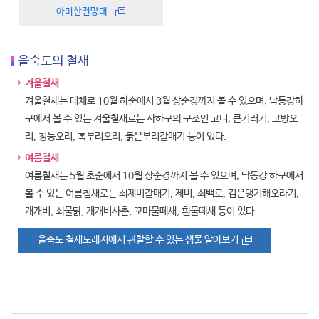
아미산전망대
을숙도의 철새
겨울철새
겨울철새는 대체로 10월 하순에서 3월 상순경까지 볼 수 있으며, 낙동강하
구에서 볼 수 있는 겨울철새로는 사하구의 구조인 고니, 큰기러기, 고방오
리, 청둥오리, 혹부리오리, 붉은부리갈매기 등이 있다.
여름철새
여름철새는 5월 초순에서 10월 상순경까지 볼 수 있으며, 낙동강 하구에서
볼 수 있는 여름철새로는 쇠제비갈매기, 제비, 쇠백로, 검은댕기해오라기,
개개비, 쇠물닭, 개개비사촌, 꼬마물떼새, 흰물떼새 등이 있다.
을숙도 철새도래지에서 관찰할 수 있는 생물 알아보기