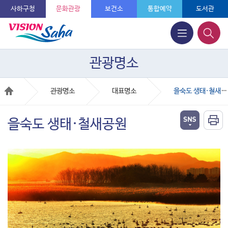
사하구청
문화관광
보건소
통합예약
도서관
관광명소
관광명소
대표명소
을숙도 생태·철새공원
을숙도 생태·철새공원