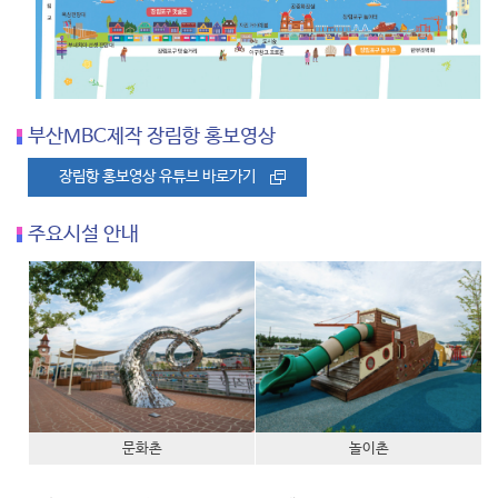
부산MBC제작 장림항 홍보영상
장림항 홍보영상 유튜브 바로가기
주요시설 안내
문화촌
놀이촌