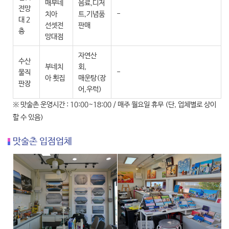
매부네
음료,디저
전망
치아
트,기념품
-
대 2
선셋전
판매
층
망대점
자연산
수산
부네치
회,
물직
-
아 횟집
매운탕(장
판장
어,우럭)
※ 맛술촌 운영시간 : 10:00~18:00 / 매주 월요일 휴무 (단, 업체별로 상이
할 수 있음)
맛술촌 입점업체