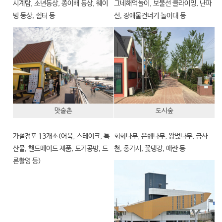
시계탑, 소년동상, 종이배 동상, 웨이
그네해먹놀이, 보물선 클라이밍, 난파
빙 동상, 쉼터 등
선, 장애물건너기 놀이대 등
맛술촌
도시숲
가설점포 13개소(어묵, 스테이크, 특
회화나무, 은행나무, 왕벚나무, 금사
산물, 핸드메이드 제품, 도기공방, 드
철, 홍가시, 꽃댕강, 애란 등
론촬영 등)