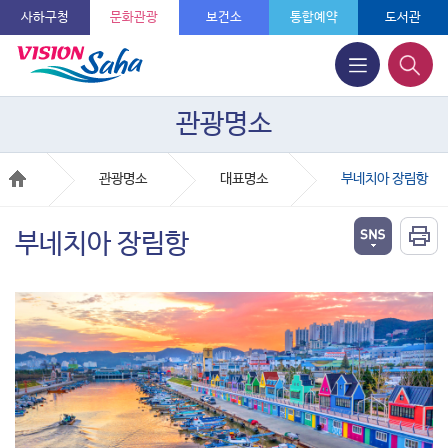
사하구청
문화관광
보건소
통합예약
도서관
관광명소
관광명소
대표명소
부네치아 장림항
부네치아 장림항