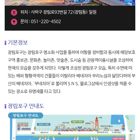
위치 : 사하구 장림로93번길 72(장림동) 일원
문의 : 051-220-4502
기본정보
장림포구는 장림포구 명소화 사업을 통하여 어항을 정비함과 동시에 해양보호
구역 홍보관, 문화촌, 놀이촌, 맛술촌, 도시숲 등 관광객이용시설을 조성하여
현재의 모습을 갖추게 되었다. 이렇게 조성된 장림포구 모습, 특히 수면에 떠
있는 배와 형형색색의 건물들이 이탈리아 베네치아 무라노섬과 닮았다하여 부
산의 베네치아, '부네치아'로 불리며 S N S, 블로그상에서 인생샷을 찍을 수
있는 장소로 유명세를 타고 있다.
장림포구 안내도