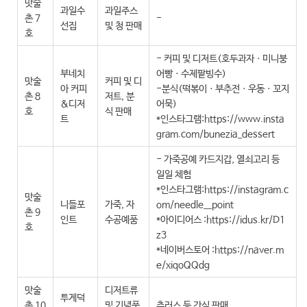
맛술
과일수
과일주스
촌 7
-
선집
및 청 판매
호
- 커피 및 디저트(호두과자ㆍ미니붕
부네치
어빵ㆍ수제팥빙수)
맛술
커피 및 디
아 커피
-분식(떡볶이ㆍ부추전ㆍ우동ㆍ꼬지
촌 8
저트, 분
&디저
어묵)
호
식 판매
트
*인스타그램:https://www.insta
gram.com/bunezia_dessert
- 가죽공예 카드지갑, 열쇠고리 등
일일 체험
*인스타그램:https://instagram.c
맛술
니들포
가죽, 자
om/needle__point
촌 9
인트
수공예품
*아이디어스 :https://idus.kr/D1
호
z3
*네이버스토어 :https://naver.m
e/xiqoQQdg
맛술
디저트류
투게덕
촌 10
및 기념품
츄러스 등 간식 판매