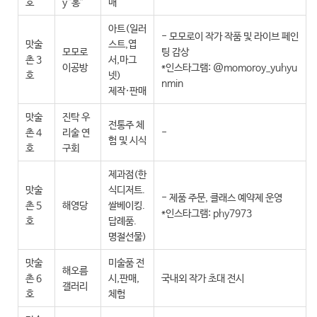
호
y“홍”
매
아트(일러
- 모모로이 작가 작품 및 라이브 페인
맛술
스트,엽
모모로
팅 감상
촌 3
서,마그
이공방
*인스타그램: @momoroy_yuhyu
호
넷)
nmin
제작·판매
맛술
진탁 우
전통주 체
촌 4
리술 연
-
험 및 시식
호
구회
제과점(한
맛술
식디저트.
- 제품 주문, 클래스 예약제 운영
촌 5
해영당
쌀베이킹.
*인스타그램: phy7973
호
답례품.
명절선물)
맛술
미술품 전
해오름
촌 6
시,판매,
국내외 작가 초대 전시
갤러리
호
체험