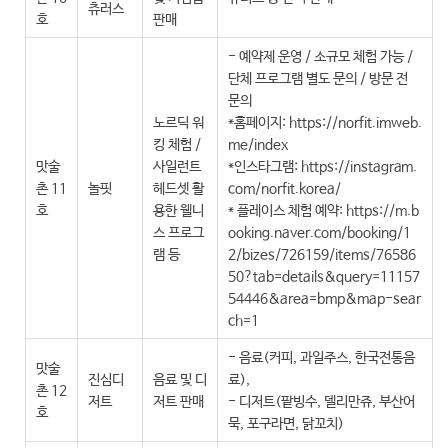
츄러스
호
판매
- 예약제 운영 / 소규모 체험 가능 /
단체 프로그램 별도 문의 / 방문 전
문의
노르딕 워
*홈페이지: https://norfit.imweb.
킹 체험 /
me/index
맛술
사일런트
*인스타그램: https://instagram.
촌 11
놀핏
헤드셋 활
com/norfit.korea/
호
용한 웰니
* 플레이스 체험 예약: https://m.b
스 프로그
ooking.naver.com/booking/1
램 등
2/bizes/726159/items/76586
50?tab=details&query=11157
54446&area=bmp&map-sear
ch=1
- 음료(커피, 과일주스, 한국전통음
맛술
진심디
음료 및 디
료),
촌 12
저트
저트 판매
- 디저트(팥빙수, 델리만쥬, 부산어
호
묵, 포구라면, 닭꼬치)