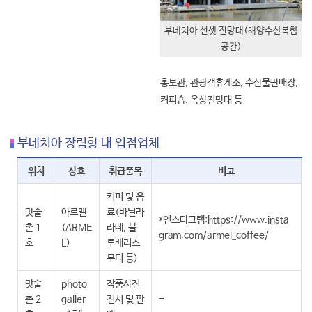
부네치아 선셋 전망대(해양수산복합
공간)
홍보관, 관광객휴게소, 수산물판매장,
커피숍, 옥상전망대 등
부네치아 장림항 내 입점업체
위치
상호
취급품목
비고
커피 및 음
맛술
아르멜
료(바닐라
*인스타그램:https://www.insta
촌 1
(ARME
라떼, 블
gram.com/armel_coffee/
호
L)
루베리스
무디 등)
맛술
photo
작품사진
촌 2
galler
전시 및 판
-