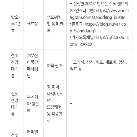
- 신선한 재료로 만드는 수제 샌드위
치*인스타그램: https://www.inst
맛술
샌드위치
agram.com/sanddang_busan
촌 13
샌드당
및 음료 판
*블로그: https://blog.naver.co
호
매
m/sanddang1
*카카오톡채널: http://pf.kakao.c
om/_IcAxbX
선셋
㈜부산
전망
어묵판
- 고래사, 삼진, 미도, 새로미, 영진,
어묵 판매
대 1
매사업
범표 등
층
단
김,미역,
선셋
다시마,스
부네치
전망
낵,
아 청산
-
대 1
드림캐쳐
애
층
등 각종간
식
커피열
선셋