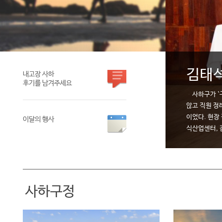
김태석
내고장 사하
후기를 남겨주세요
사하구가 `구
않고 직원 정
이었다. 현장
이달의 행사
식산업센터, 
사하구정