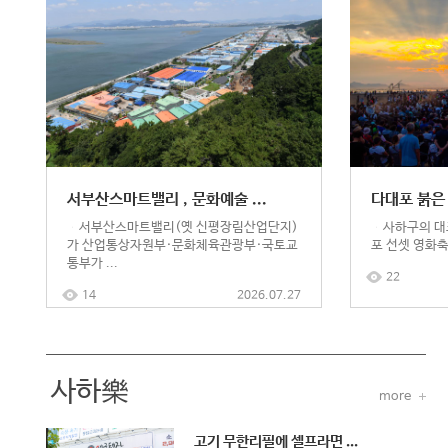
서부산스마트밸리 , 문화예술 ...
다대포 붉은 
서부산스마트밸리(옛 신평장림산업단지)
사하구의 대표
가 산업통상자원부·문화체육관광부·국토교
포 선셋 영화축제
통부가 ...
22
14
2026.07.27
사하樂
more
고기 무한리필에 셀프라면 ...