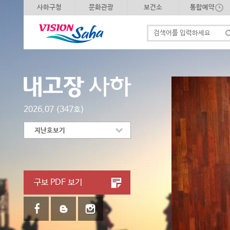
사하구청
문화관광
보건소
통합예약
2026.07
(347호)
지난호보기
구보 PDF 보기