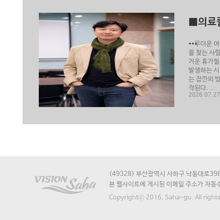
이
■의료
■우리가
...
영장
무더운 여름
20년 전의
 즐
을 찾는 사
끌려간 도공
이
거운 휴가철
조선시대 도
고
발생하는 시
난 도공의 
시
는 잠깐의 
파편이 무덤
작된다. ...
...
2026.07.27
2026.07.27
(49328) 부산광역시 사하구 낙동대로398번길
본 웹사이트에 게시된 이메일 주소가 자동
Copyrightⓒ 2016, Saha-gu. All rights